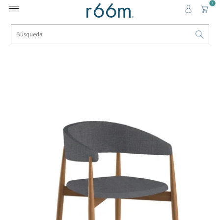
1
Home
››
Todos los Productos
››
Silla Kir