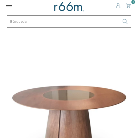
1
Home
››
Mesas de Comedor
››
Mesa de comedor Coca con
cubierta giratoria